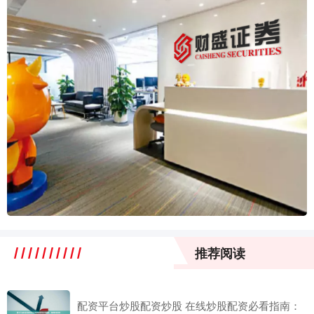
推荐阅读
配资平台炒股配资炒股 在线炒股配资必看指南：