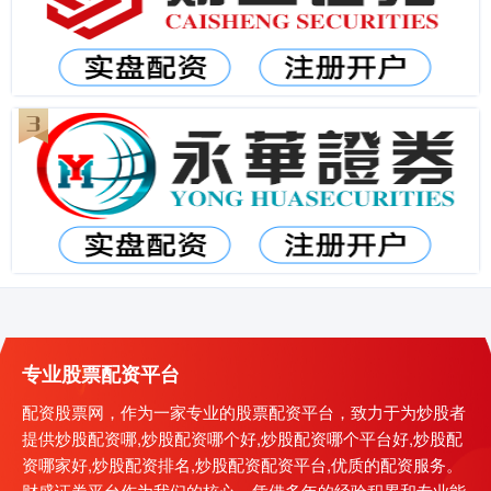
专业股票配资平台
配资股票网，作为一家专业的股票配资平台，致力于为炒股者
提供炒股配资哪,炒股配资哪个好,炒股配资哪个平台好,炒股配
资哪家好,炒股配资排名,炒股配资配资平台,优质的配资服务。
财盛证券平台作为我们的核心，凭借多年的经验积累和专业能