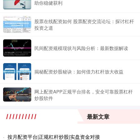
助你稳健获利
股票在线配资如何 股票配资交流论坛：探讨杠杆
投资之道
民间配资规模现状与风险分析：最新数据解读
揭秘配资炒股秘诀：如何借力杠杆放大收益
网上配资APP正规平台排名，安全可靠股票杠杆
炒股软件
最新文章
按月配资平台|正规杠杆炒股|实盘资金对接
·