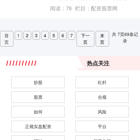
收益。它为投资者提供了以下优势： * **
阅读：
78
栏目：
配资股票网
放大收益潜....
共
7
页
69
条记
首
1
2
3
4
5
6
7
下一
末
录
页
页
页
热点关注
炒股
杠杆
股票
合规
如何
风险
正规实盘配资
平台