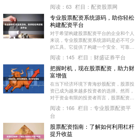
资者提供了更轻松、更丰厚的投资体验。
阅读：
63
栏目：
配资股票网
**轻松融资，....
专业股票配资系统源码，助你轻松
构建配资平台
对于希望构建股票配资平台的企业和个人
来说，专业股票配资系统源码是必不可少
的工具。它提供了构建一个安全、可靠且
高效的配资平台所需的所有必要组件。 该
阅读：
145
栏目：
财盛证券平台
源码包含以下关....
把握时机，现在股票配资，助力财
富增值
在当下经济环境下青海炒股配资，股票投
资已成为越来越多投资者的选择。然而，
对于资金有限的投资者而言，股票配资无
疑是一条通往财富增值的捷径。 股票配
阅读：
166
栏目：
专业股票配资平
资，是指投资者利....
台
股票配资指南：了解如何利用杠杆
提升收益