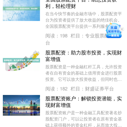
利，轻松理财
在当今快节奏的金融市场中，股票配资平
台为投资者提供了放大收益的绝佳机会。
全国股票配资平台提供一系列服务，旨在
帮助您提升投资回报，轻松理财。 **放大
阅读：
198
栏目：
专业股票配资平
收益潜力**....
台
股票配资：助力股市投资，实现财
富增值
股票配资是一种金融杠杆工具，允许投资
者在自有资金的基础上借用资金进行股票
投资。它可以放大投资收益，但同时也会
增加投资风险。 **股票配资的优势：** *
阅读：
182
栏目：
财盛证券平台
**放....
股票配资账户：解锁投资潜能，实
现财富增值
股票配资账户是一种金融工具配资著名炒
股配资门户，可以让投资者在原有资金基
础上获得额外的资金杠杆，从而放大投资