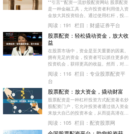
**引言**配资一流炒股配资网站 股票配资
是一种金融工具，允许投资者利用借入资
金放大其投资组合。通过使用杠杆，投资
者可以增加其潜在收益，但同时也会增加
阅读：
191
栏目：
财盛证券平台
风险。本文....
股票配资：轻松撬动资金，放大收
益
在股票市场中，资金是至关重要的因素。
拥有充足的资金，投资者可以抓住更多的
投资机会，获得更高的收益。然而，对于
资金有限的投资者来说青海炒股配资，股
阅读：
116
栏目：
专业股票配资平
票配资无疑是一个....
台
股票配资：放大资金，撬动财富
股票配资是一种杠杆投资方式配资著名炒
股配资门户，它允许投资者通过借入资金
来放大自己的投资本金，从而提高潜在的
收益。然而，股票配资也伴随着更高的风
阅读：
105
栏目：
配资股票网
险，因此在参与之....
全国股票配资平台：助您投资获