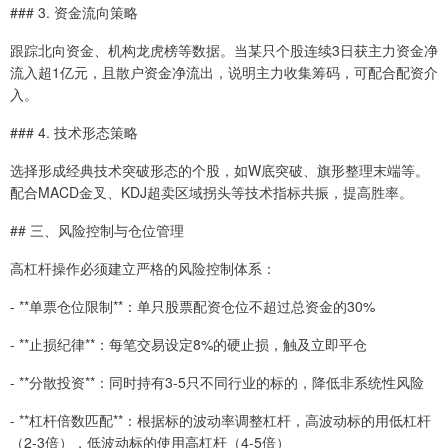
### 3. 资金流向策略
跟踪北向资金、机构龙虎榜等数据。当某只个股连续3日获主力资金净
流入超1亿元，且散户资金净流出，说明主力收集筹码，可配合配资介
入。
### 4. 技术形态策略
选择形成经典技术突破形态的个股，如W底突破、旗形整理末端等。
配合MACD金叉、KDJ超卖区域拐头等技术指标共振，提高胜率。
## 三、风险控制与仓位管理
高杠杆操作必须建立严格的风险控制体系：
- **单票仓位限制**：单只股票配资仓位不超过总资金的30%
- **止损纪律**：每笔交易设定8%的硬止损，触及立即平仓
- **分散投资**：同时持有3-5只不同行业的标的，降低非系统性风险
- **杠杆倍数匹配**：根据标的波动率调整杠杆，高波动标的用低杠杆
（2-3倍），低波动标的使用高杠杆（4-5倍）