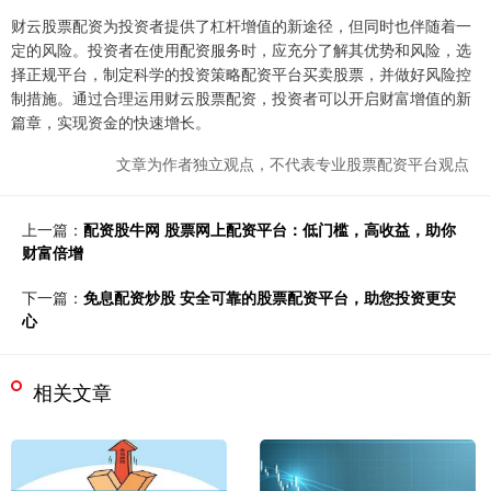
财云股票配资为投资者提供了杠杆增值的新途径，但同时也伴随着一
定的风险。投资者在使用配资服务时，应充分了解其优势和风险，选
择正规平台，制定科学的投资策略配资平台买卖股票，并做好风险控
制措施。通过合理运用财云股票配资，投资者可以开启财富增值的新
篇章，实现资金的快速增长。
文章为作者独立观点，不代表专业股票配资平台观点
上一篇：
配资股牛网 股票网上配资平台：低门槛，高收益，助你
财富倍增
下一篇：
免息配资炒股 安全可靠的股票配资平台，助您投资更安
心
相关文章