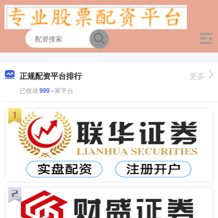
正规配资平台排行
更多
已收录
999
+家平台