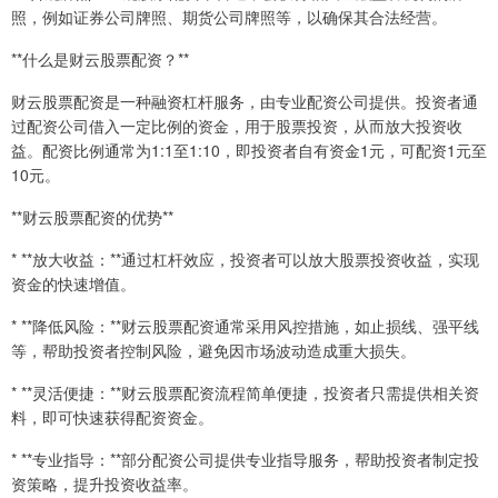
照，例如证券公司牌照、期货公司牌照等，以确保其合法经营。
**什么是财云股票配资？**
财云股票配资是一种融资杠杆服务，由专业配资公司提供。投资者通
过配资公司借入一定比例的资金，用于股票投资，从而放大投资收
益。配资比例通常为1:1至1:10，即投资者自有资金1元，可配资1元至
10元。
**财云股票配资的优势**
* **放大收益：**通过杠杆效应，投资者可以放大股票投资收益，实现
资金的快速增值。
* **降低风险：**财云股票配资通常采用风控措施，如止损线、强平线
等，帮助投资者控制风险，避免因市场波动造成重大损失。
* **灵活便捷：**财云股票配资流程简单便捷，投资者只需提供相关资
料，即可快速获得配资资金。
* **专业指导：**部分配资公司提供专业指导服务，帮助投资者制定投
资策略，提升投资收益率。