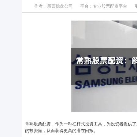
作者：股票操盘公司
平台：专业股票配资平台
更
常熟股票配资，作为一种杠杆式投资工具，为投资者提供了
的投资额，从而获得更高的潜在回报。