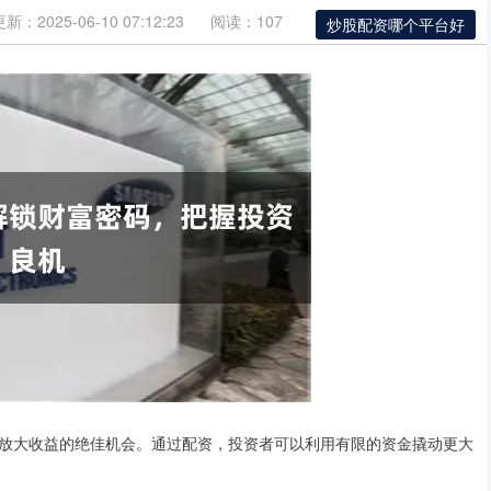
新：2025-06-10 07:12:23
阅读：107
炒股配资哪个平台好
放大收益的绝佳机会。通过配资，投资者可以利用有限的资金撬动更大