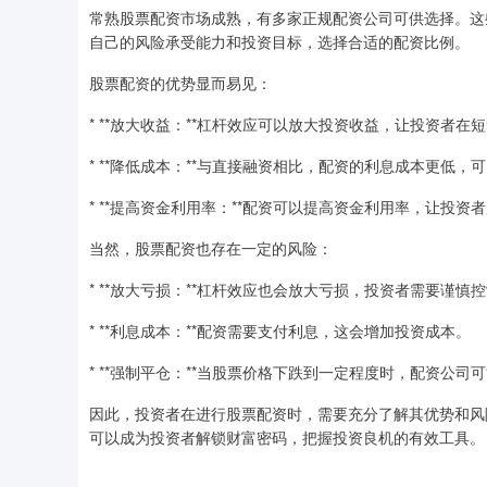
常熟股票配资市场成熟，有多家正规配资公司可供选择。这
自己的风险承受能力和投资目标，选择合适的配资比例。
股票配资的优势显而易见：
* **放大收益：**杠杆效应可以放大投资收益，让投资者
* **降低成本：**与直接融资相比，配资的利息成本更低
* **提高资金利用率：**配资可以提高资金利用率，让投
当然，股票配资也存在一定的风险：
* **放大亏损：**杠杆效应也会放大亏损，投资者需要谨慎
* **利息成本：**配资需要支付利息，这会增加投资成本。
* **强制平仓：**当股票价格下跌到一定程度时，配资公
因此，投资者在进行股票配资时，需要充分了解其优势和风
可以成为投资者解锁财富密码，把握投资良机的有效工具。