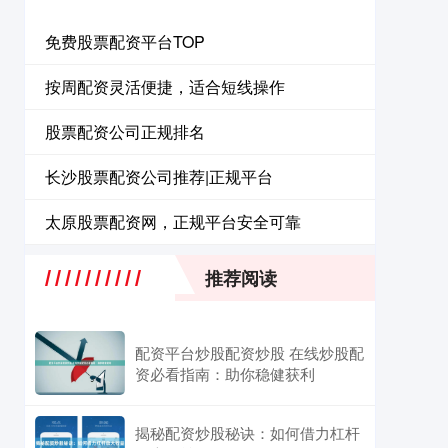
免费股票配资平台TOP
按周配资灵活便捷，适合短线操作
股票配资公司正规排名
长沙股票配资公司推荐|正规平台
太原股票配资网，正规平台安全可靠
推荐阅读
配资平台炒股配资炒股 在线炒股配
资必看指南：助你稳健获利
揭秘配资炒股秘诀：如何借力杠杆