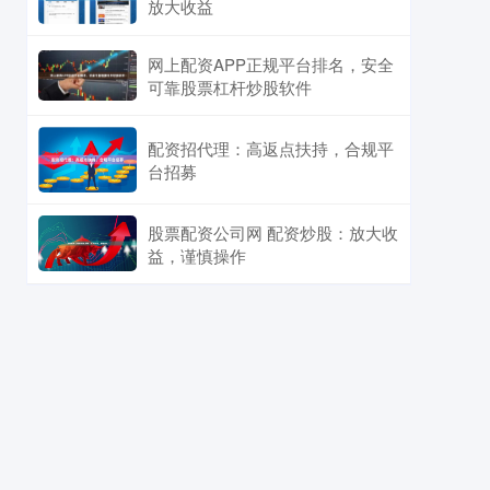
放大收益
网上配资APP正规平台排名，安全
可靠股票杠杆炒股软件
配资招代理：高返点扶持，合规平
台招募
股票配资公司网 配资炒股：放大收
益，谨慎操作